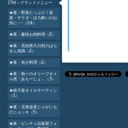
17時～グランドメニュー
★夜・野菜たっぷり！前
菜・サラダ・ほろ酔いのお
供に･･･（24）
★夜・豪快お肉料理（2）
★夜・高知県大川村のはち
きん地鶏（2）
★夜・魚介料理（2）
★夜・熱々のオリーブオイ
ル煮『あちーじょ』（3）
★銚子産オイルサーディン
（1）
★夜・北海道産じゃがいも
のニョッキ（5）
★夜・ビンチェ自家製フォ