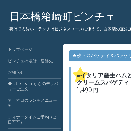
日本橋箱崎町ビンチェ
夜はほろ酔い、ランチはビジネスユースに使えて、自家製の無添
トップページ
★夜・スパゲティ＆パッケ
ビンチェの場所・連絡先
お知らせ
●イタリア産生ハム
クリームスパゲティ
◆Ubereatsからのデリバ
リーご注文
1,490 円
🍴 本日のランチメニュー
🍴
ディナータイムご予約（当
日不可）