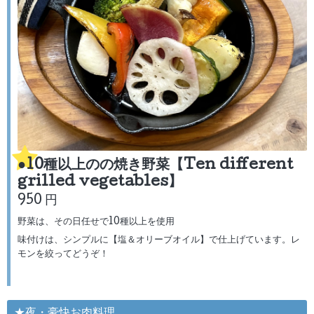
●10種以上のの焼き野菜【Ten different
grilled vegetables】
950 円
野菜は、その日任せで10種以上を使用
味付けは、シンプルに【塩＆オリーブオイル】で仕上げています。レ
モンを絞ってどうぞ！
★夜・豪快お肉料理