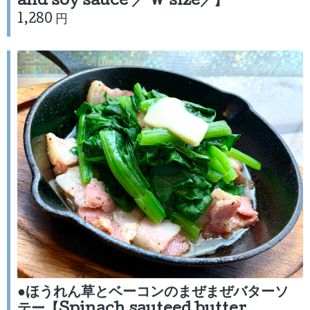
and soy sauce ／ W size／】
1,280 円
●ほうれん草とベーコンのまぜまぜバターソ