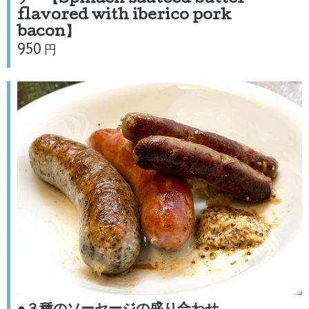
テー【Spinach sauteed butter
flavored with iberico pork
bacon】
950 円