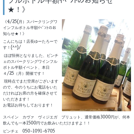
フルボトル半額ｲﾍﾞﾝﾄのお知らせ
★！》
《4/25(月）スパークリングワ
インフルボトル半額ｲﾍﾞﾝﾄのお
知らせ★！》
こんにちは！店長ゆーたろーで
す！(^^)/
ほぼ恒例となりました、ビンチ
ェのスパークリングワインフル
ボトル半額イベント、本日
４/25（月）開催です！
現時点でまだ空席がございます
ので、今のうちにお電話をいた
だければお席の方を確保させて
いただきます！
お電話お待ちしております！
スペイン カヴァ ヴィジエガ ブリュット、通常価格3000円が、何本
飲んでも一本1500円でお飲みいただけますよ！！
ビンチェ 050-1091-6705