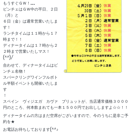
もうすぐＧＷ！
...
ビンチェはＧＷ中の平日、２日
（月）と
６日（金）は通常営業いたしま
す！
ランチタイムは１１時から１７
時まで！！
ディナータイムは１７時から２
２時まで営業いたしマス！
(^^)/
合わせて、ディナータイムはビ
ンチェ名物！
スパークリングワインフルボト
ル半額イベントも開催いたしま
す
！
スペイン ヴィジエガ カヴァ ブリュットが、当店通常価格３０００
円のところ、何本飲まれても一本１５００円でお出ししますよ☆☆！！
ディナータイムの方はまだ空席がございますので、今のうちに是非ご予
約を★
お電話お待ちしております(^^♪