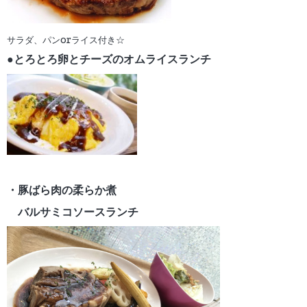
サラダ、パンorライス付き☆
●とろとろ卵とチーズの
オムライスランチ
・豚ばら肉の柔らか煮
バルサミコソースランチ