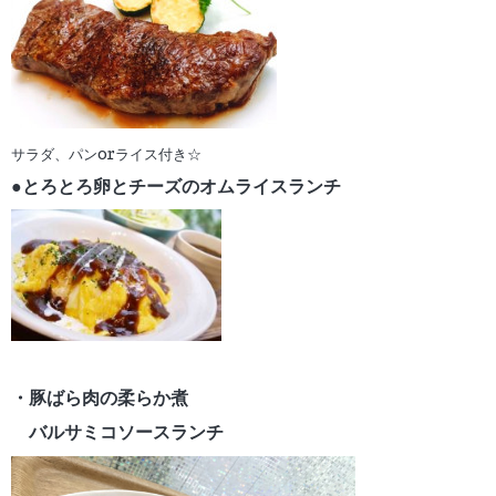
サラダ、パンorライス付き☆
●とろとろ卵とチーズの
オムライスランチ
・豚ばら肉の柔らか煮
バルサミコソースランチ