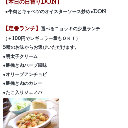
【
本日の日替りDON】
●
牛肉とキャベツのオイスターソース炒め
●
DON
【定番ランチ】
選べるニョッキの少量ランチ
（＋100円でレギュラー量もＯＫ！）
5種のお味からお選びいただけます。
●明太子クリーム
●豚挽き肉ハーブ風味
●オリーブアンチョビ
●豚挽き肉のカレー
●たこ入りジェノバ