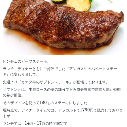
ビンチェのビーフステーキ、
ランチ、ディナーともにご好評でした『アンガス牛のバベットステー
キ』に変わりまして、
先週より『カナダ牛のザブトンステーキ』が登場しております。
ザブトンとは、牛肩ロースの基の部分で旨み成分豊富で霜降り脂が特徴
の希少部位。
そのザブトンを使って180ｇのステーキにしました。
現時点で、ディナータイムでは、アラカルトで1790円で販売しておりま
すが、
ランチでは、14時～17時の時間限定で、