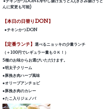
●チキンかつDON
冷やし揚げ玉うどん(きざみ揚げうど
＆
んに変更も可能)
【本日の日替りDON】
●チキンかつ
DON
【定番ランチ】
選べるニョッキの少量ランチ
（＋100円でレギュラー量もＯＫ！）
5種のお味からお選びいただけます。
●明太子クリーム
●豚挽き肉ハーブ風味
●オリーブアンチョビ
●豚挽き肉のカレー
●たこ入りジェノバ