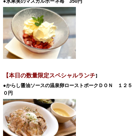
●氷果実のマスカルポーネ苺 350円
【本日の数量限定スペシャル
ランチ
】
●からし醤油ソースの温泉卵ローストポークＤＯＮ
１２５
０円