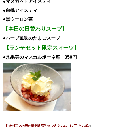
●マスカット
ア
イスティー
●白桃
ア
イスティー
●黒ウーロン茶
【本日の日替わりスープ】
●ハーブ風味のたまごスープ
【ランチセット限定スィーツ】
●氷果実のマスカルポーネ苺 350円
【本日の数量限定スペシャル
ランチ