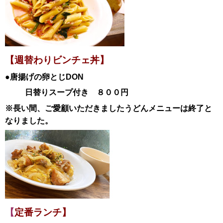
【週替わりビンチェ丼】
●唐揚げの卵とじ
DON
日替
りスープ付き ８００円
※長い間、ご愛顧いただきましたうどんメニューは終了と
なりました。
【
定番ランチ】