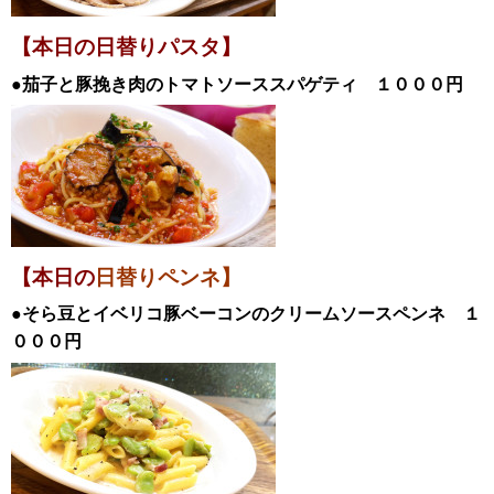
【本日の日替
りパスタ】
●茄子と豚挽き肉のトマトソーススパゲティ
１０００
円
【本日の
日替りペンネ】
●そら豆とイベリコ豚ベーコンのクリームソースペンネ
１
０００円