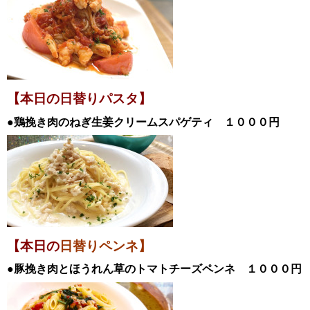
【本日の日替
りパスタ】
●鶏挽き肉のねぎ生姜クリームスパゲティ
１０００
円
【本日の
日替りペンネ】
●豚挽き肉とほうれん草のトマトチーズペンネ
１０００円