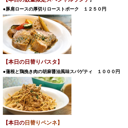
】
●豚肩ロースの厚切りローストポーク
１２５０円
【本日の日替
りパスタ】
●蓮根と鶏挽き肉の胡麻醤油風味スパゲティ
１０００
円
【本日の
日替りペンネ】