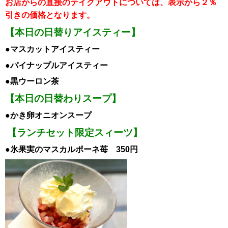
お店からの直接のテイクアウトについては、表示から２％
引き
の価格となります。
【本日の日替りアイスティー】
●マスカット
ア
イスティー
●パイナップル
ア
イスティー
●黒ウーロン茶
【本日の日替わりスープ】
●かき卵オニオンスープ
【ランチセット限定スィーツ】
●氷果実のマスカルポーネ苺 350円