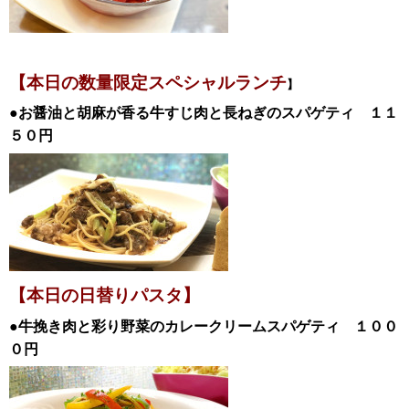
【本日の数量限定スペシャル
ランチ
】
●お醤油と胡麻が香る牛すじ肉と長ねぎのスパゲティ
１１
５０円
【本日の日替
りパスタ】
●牛挽き肉と彩り野菜のカレークリームスパゲティ
１００
０
円