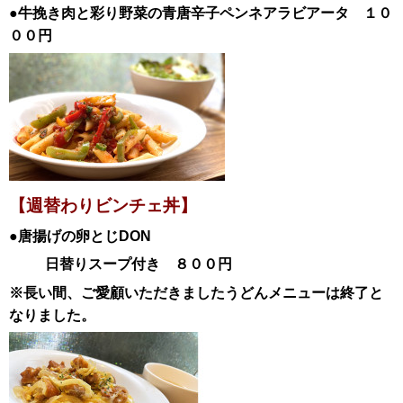
●牛挽き肉と彩り野菜の青唐辛子ペンネアラビアータ
１０
００円
【週替わりビンチェ丼】
●唐揚げの卵とじ
DON
日替
りスープ付き ８００円
※長い間、ご愛顧いただきましたうどんメニューは終了と
なりました。