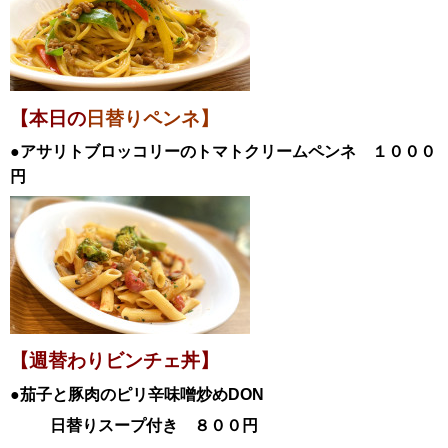
【本日の
日替りペンネ】
●アサリトブロッコリーのトマトクリームペンネ
１０００
円
【週替わりビンチェ丼】
●茄子と豚肉のピリ辛味噌炒め
DON
日替
りスープ付き ８００円