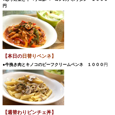
円
【本日の
日替りペンネ】
●牛挽き肉とキノコのビーフクリームペンネ １０００
円
【週替わりビンチェ丼】