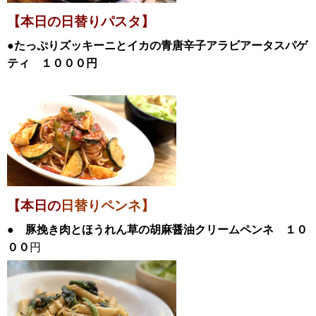
【本日の日替
りパスタ】
●たっぷりズッキーニとイカの青唐辛子アラビアータスパゲ
ティ
１０００
円
【本日の
日替りペンネ】
● 豚挽き肉とほうれん草の胡麻醤油クリームペンネ １０
００
円