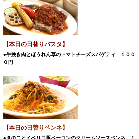
【本日の日替
りパスタ】
●牛挽き肉とほうれん草のトマトチーズスパゲティ
１００
０
円
【本日の
日替りペンネ】
●きのことイベリコ豚ベーコンのクリームソースペンネ １