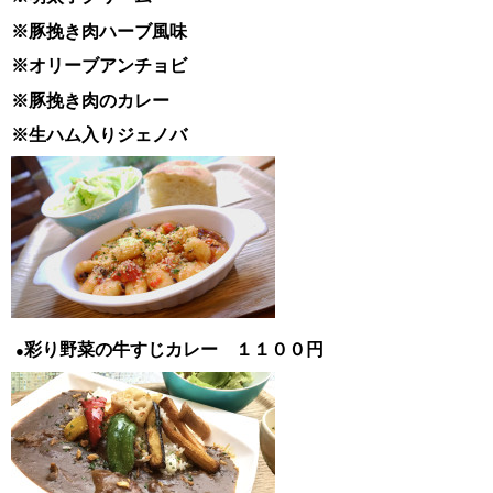
※豚挽き肉ハーブ風味
※オリーブアンチョビ
※豚挽き肉のカレー
※生ハム入りジェノバ
彩り野菜の牛すじカレー １１００円
●