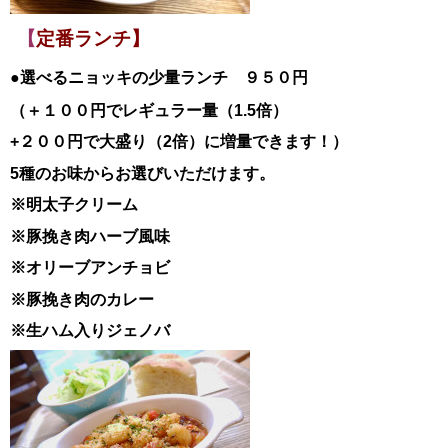
【
定番ランチ】
●選べるニョッキの少量ランチ ９５０円
（＋１００円でレギュラー量（1.5倍）
+２００円で大盛り（2倍）に増量できます！）
5種のお味からお選びいただけます。
※明太子クリーム
※豚挽き肉ハーブ風味
※オリーブアンチョビ
※豚挽き肉のカレー
※生ハム入りジェノバ