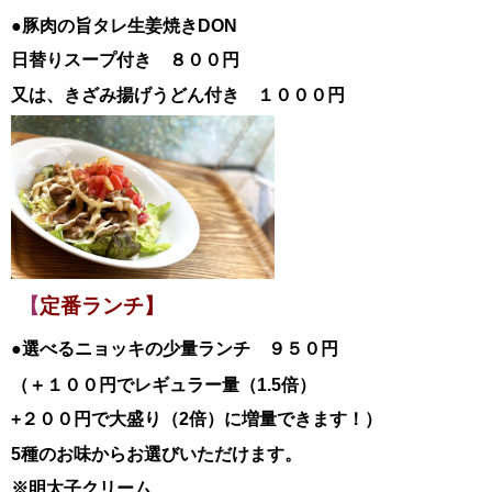
●豚肉の旨タレ生姜焼き
DON
日替
りスープ付き ８００円
又は、きざみ揚げうどん付き １０００円
【
定番ランチ】
●選べるニョッキの少量ランチ ９５０円
（＋１００円でレギュラー量（1.5倍）
+２００円で大盛り（2倍）に増量できます！）
5種のお味からお選びいただけます。
※明太子クリーム