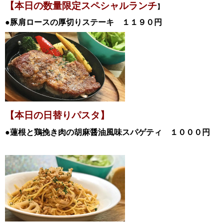
【本日の数量限定スペシャル
ランチ
】
●豚肩ロースの厚切りステーキ
１１９０
円
【本日の日替
りパスタ】
●蓮根と鶏挽き肉の胡麻醤油風味スパゲティ
１０００
円