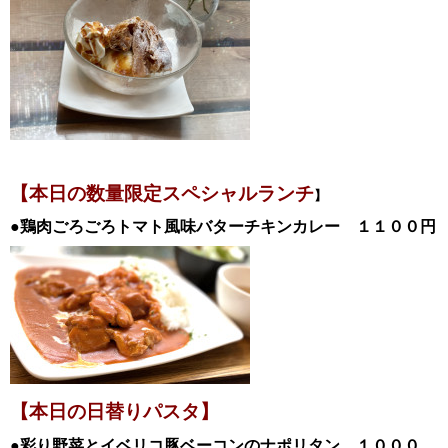
【本日の数量限定スペシャル
ランチ
】
●鶏肉ごろごろトマト風味バターチキンカレー
１１００
円
【本日の日替
りパスタ】
●彩り野菜とイベリコ豚ベーコンのナポリタン
１０００