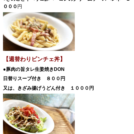
０００
円
【週替わりビンチェ丼】
●豚肉の旨タレ生姜焼き
DON
日替
りスープ付き ８００円
又は、きざみ揚げうどん付き １０００円