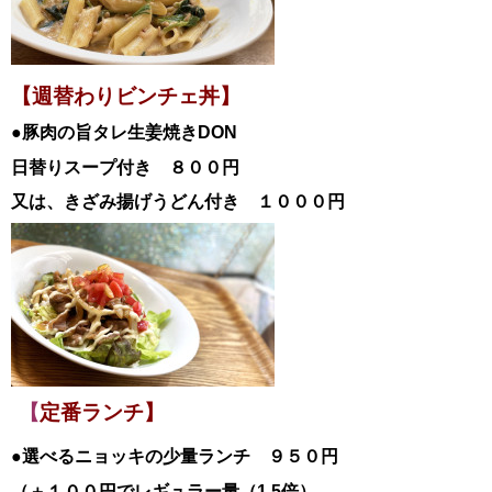
【週替わりビンチェ丼】
●豚肉の旨タレ生姜焼き
DON
日替
りスープ付き ８００円
又は、きざみ揚げうどん付き １０００円
【
定番ランチ】
●選べるニョッキの少量ランチ ９５０円
（＋１００円でレギュラー量（1.5倍）