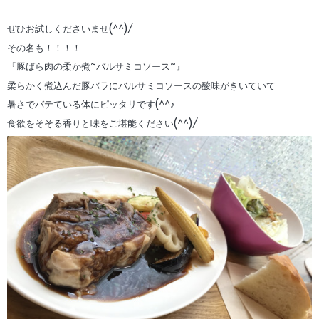
ぜひお試しくださいませ(^^)/
その名も！！！！
『豚ばら肉の柔か煮~バルサミコソース~』
柔らかく煮込んだ豚バラにバルサミコソースの酸味がきいていて
暑さでバテている体にピッタリです(^^♪
食欲をそそる香りと味をご堪能ください(^^)/