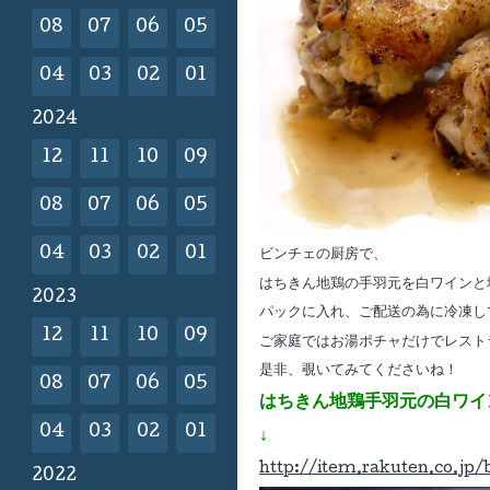
08
07
06
05
04
03
02
01
2024
12
11
10
09
08
07
06
05
04
03
02
01
ビンチェの厨房で、
はちきん地鶏の手羽元を白ワインと
2023
パックに入れ、ご配送の為に冷凍し
12
11
10
09
ご家庭ではお湯ポチャだけでレスト
是非、覗いてみてくださいね！
08
07
06
05
はちきん地鶏手羽元の白ワイ
04
03
02
01
↓
http://item.rakuten.co.jp/
2022