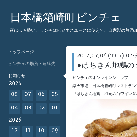
日本橋箱崎町ビンチェ
夜はほろ酔い、ランチはビジネスユースに使えて、自家製の無添
トップページ
2017.07.06 (Thu) 07:
ビンチェの場所・連絡先
●はちきん地鶏の
お知らせ
ビンチェのオンラインショップ、
2026
楽天市場『日本橋箱崎町レストラ
『はちきん地鶏手羽元の白ワイン旨
08
07
06
05
04
03
02
01
2025
12
11
10
09