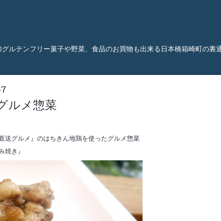
加グルテンフリー菓子や野菜、食品のお買物も出来る日本橋箱崎町の裏
57
グルメ惣菜
ン直送グルメ』のはちきん地鶏を使ったグルメ惣菜
み焼き』