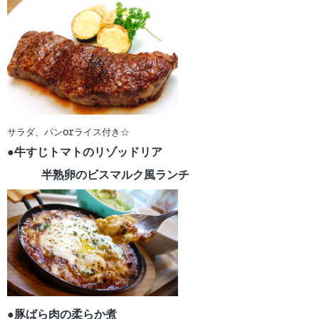
サラダ、パンorライス付き☆
●牛すじトマトのリゾッドリア
半熟卵のビスマルク風
ランチ
●豚ばら肉の柔らか煮