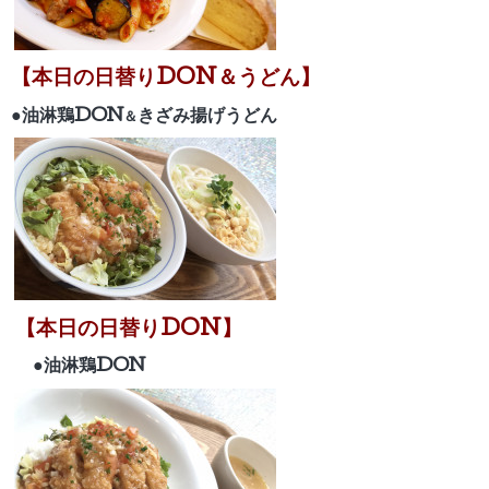
【
本日の日替りDON＆うどん】
●油淋鶏D
ON
きざみ揚げうどん
＆
【
本日の日替りDON】
●油淋鶏DON