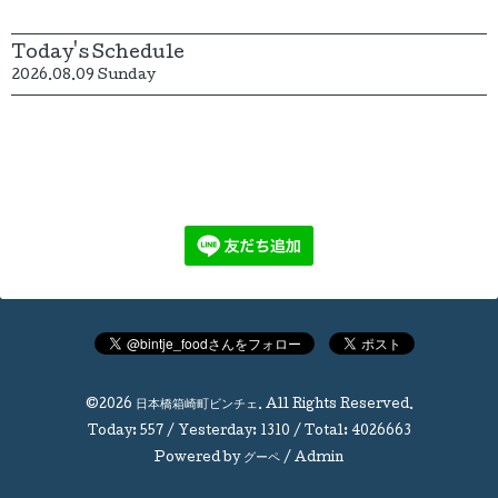
Today's Schedule
2026.08.09 Sunday
©2026
日本橋箱崎町ビンチェ
. All Rights Reserved.
Today:
557
/ Yesterday:
1310
/ Total:
4026663
Powered by
グーペ
/
Admin