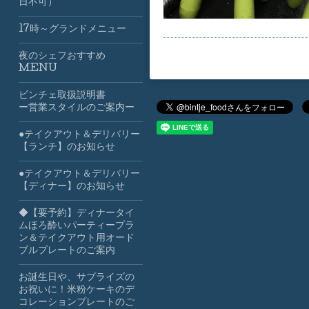
日不可）
17時～グランドメニュー
夜のシェフおすすめ
MENU
ビンチェ取扱説明書
ー営業スタイルのご案内ー
●テイクアウト＆デリバリー
【ランチ】のお知らせ
●テイクアウト＆デリバリー
【ディナー】のお知らせ
◆【要予約】ディナータイ
ムほろ酔いパーティープラ
ン＆テイクアウト用オード
ブルプレートのご案内
お誕生日や、サプライズの
お祝いに！米粉ケーキのデ
コレーションプレートのご