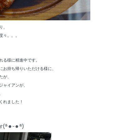
り、
度々。。。
れる様に精進中です。
にお持ち帰りいただける様に、
たが、
ジャイアンが、
、
くれました！
(*☻-☻*)