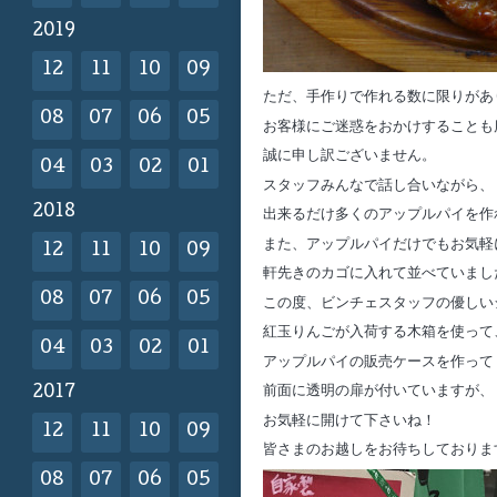
2019
12
11
10
09
ただ、手作りで作れる数に限りがあ
08
07
06
05
お客様にご迷惑をおかけすることも
誠に申し訳ございません。
04
03
02
01
スタッフみんなで話し合いながら、
2018
出来るだけ多くのアップルパイを作
また、アップルパイだけでもお気軽
12
11
10
09
軒先きのカゴに入れて並べていまし
08
07
06
05
この度、ビンチェスタッフの優しい
紅玉りんごが入荷する木箱を使って
04
03
02
01
アップルパイの販売ケースを作って
2017
前面に透明の扉が付いていますが、
お気軽に開けて下さいね！
12
11
10
09
皆さまのお越しをお待ちしております
08
07
06
05