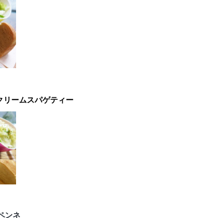
クリームスパゲティー
】
ペンネ