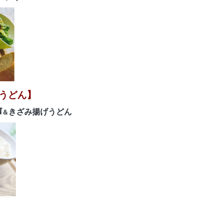
うどん】
N
きざみ揚げうどん
＆
】