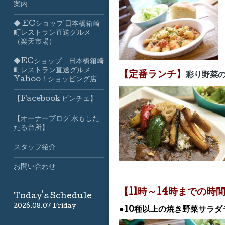
案内
◆ ECショップ 日本橋箱崎
町レストラン直送グルメ
（楽天市場）
◆ECショップ 日本橋箱崎
町レストラン直送グルメ
【定番ランチ】
彩り野菜
Yahoo！ショッピング店
【Facebook ビンチェ】
【オーナーブログ 水もした
たる台所】
スタッフ紹介
お問い合わせ
【11時～14時までの時
Today's Schedule
2026.08.07 Friday
●10種以上の焼き野菜サ