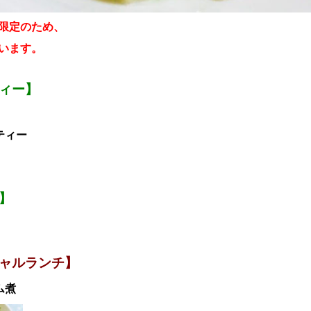
限定のため、
います。
ティー】
ティー
】
ャルランチ】
ム煮