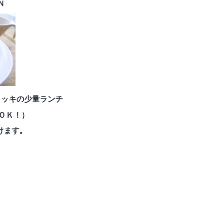
Ｎ
ョッキの少量ランチ
ＯＫ！）
けます。