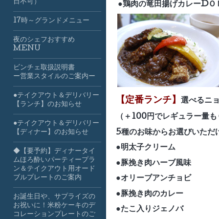
日不可）
●鶏肉の竜田揚げカレーDＯ
17時～グランドメニュー
夜のシェフおすすめ
MENU
ビンチェ取扱説明書
ー営業スタイルのご案内ー
●テイクアウト＆デリバリー
【定番ランチ】
選べるニ
【ランチ】のお知らせ
（＋100円でレギュラー量も
●テイクアウト＆デリバリー
5種のお味からお選びいただ
【ディナー】のお知らせ
●明太子クリーム
◆【要予約】ディナータイ
ムほろ酔いパーティープラ
●豚挽き肉ハーブ風味
ン＆テイクアウト用オード
ブルプレートのご案内
●オリーブアンチョビ
●豚挽き肉のカレー
お誕生日や、サプライズの
お祝いに！米粉ケーキのデ
●たこ入りジェノバ
コレーションプレートのご