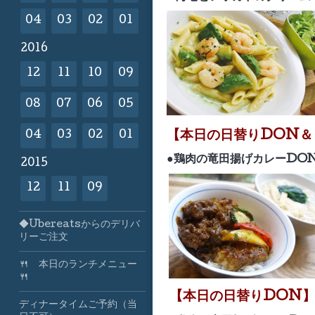
04
03
02
01
2016
12
11
10
09
08
07
06
05
【
本日の日替りDON＆
04
03
02
01
●鶏肉の竜田揚げカレーD
O
2015
12
11
09
◆Ubereatsからのデリバ
リーご注文
🍴 本日のランチメニュー
🍴
【
本日の日替りDON
ディナータイムご予約（当