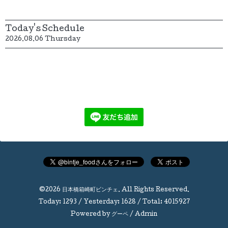
Today's Schedule
2026.08.06 Thursday
©2026
日本橋箱崎町ビンチェ
. All Rights Reserved.
Today:
1293
/ Yesterday:
1628
/ Total:
4015927
Powered by
グーペ
/
Admin