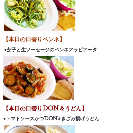
【本日の日替りペンネ】
•茄子と生ソーセージのペンネアラビアータ
【
本日の日替りDON＆うどん】
•トマトソースかつ
D
ON
きざみ揚げうどん
＆