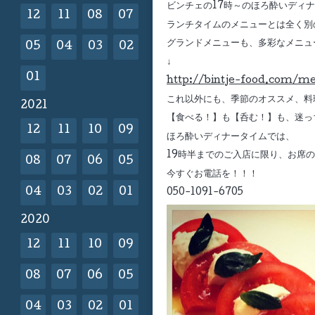
ビンチェの17時～のほろ酔いディ
12
11
08
07
ランチタイムのメニューとは全く別
グランドメニューも、多彩なメニュ
05
04
03
02
↓
01
http://bintje-food.com/m
これ以外にも、季節のオススメ、料
2021
【食べる！】も【呑む！】も、迷っ
12
11
10
09
ほろ酔いディナータイムでは、
19時半までのご入店に限り、お席
08
07
06
05
今すぐお電話を！！！
04
03
02
01
050-1091-6705
2020
12
11
10
09
08
07
06
05
04
03
02
01