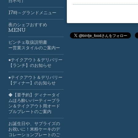
日不可）
17時～グランドメニュー
夜のシェフおすすめ
MENU
ビンチェ取扱説明書
ー営業スタイルのご案内ー
●テイクアウト＆デリバリー
【ランチ】のお知らせ
●テイクアウト＆デリバリー
【ディナー】のお知らせ
◆【要予約】ディナータイ
ムほろ酔いパーティープラ
ン＆テイクアウト用オード
ブルプレートのご案内
お誕生日や、サプライズの
お祝いに！米粉ケーキのデ
コレーションプレートのご