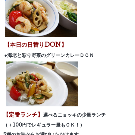
【本日の日替りDON】
●海老と彩り野菜のグリーンカレーＤＯＮ
【定番ランチ】
選べるニョッキの少量ランチ
（＋100円でレギュラー量もＯＫ！）