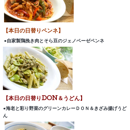
【本日の日替りペンネ】
•自家製鶏挽き肉とそら豆のジェノベーゼペンネ
【
本日の日替りDON＆うどん】
•海老と彩り野菜のグリーンカレーＤＯＮ＆きざみ揚げうど
ん