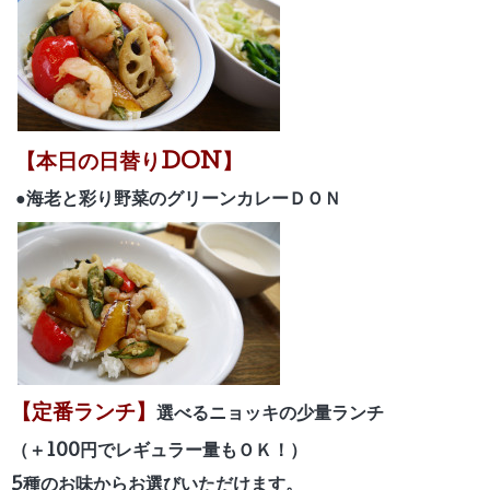
【本日の日替りDON】
●海老と彩り野菜のグリーンカレーＤＯＮ
【定番ランチ】
選べるニョッキの少量ランチ
（＋100円でレギュラー量もＯＫ！）
5種のお味からお選びいただけます。