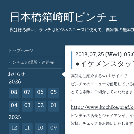
日本橋箱崎町ビンチェ
夜はほろ酔い、ランチはビジネスユースに使えて、自家製の無添
トップページ
2018.07.25 (Wed) 05:
ビンチェの場所・連絡先
●イケメンスタッ
お知らせ
高知をご紹介するwebサイトで、
2026
ビンチェのメニューで使用している
とても素敵にご紹介していただきま
08
07
06
05
↓
04
03
02
01
http://www.kochike.pref.k
ビンチェの店長とジャイアンが、イ
2025
皆様、チェックをお願いいたします
12
11
10
09