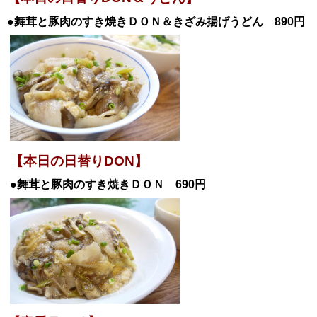
●舞茸と豚肉のすき焼き
ＤＯＮ＆きざみ揚げうどん 890円
【本日の日替りDON】
●舞茸と豚肉のすき焼き
ＤＯＮ 690円