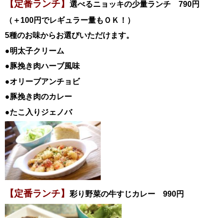
【定番ランチ】
選べるニョッキの少量ランチ 790円
（＋100円でレギュラー量もＯＫ！）
5種のお味からお選びいただけます。
●明太子クリーム
●豚挽き肉ハーブ風味
●オリーブアンチョビ
●豚挽き肉のカレー
●たこ入りジェノバ
【定番ランチ】
彩り野菜の牛すじカレー 990円