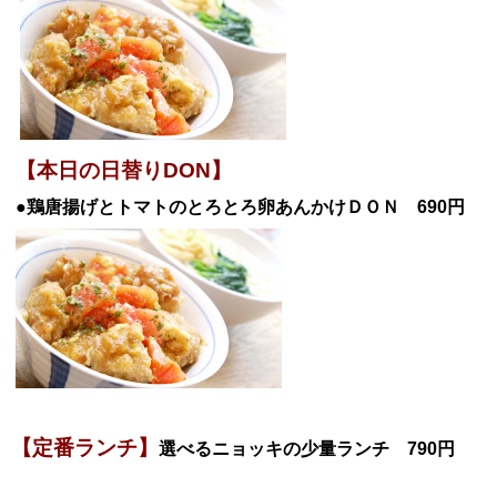
【本日の日替りDON】
●鶏唐揚げとトマトのとろとろ卵あんかけＤ
ＯＮ 690円
【定番ランチ】
選べるニョッキの少量ランチ 790円