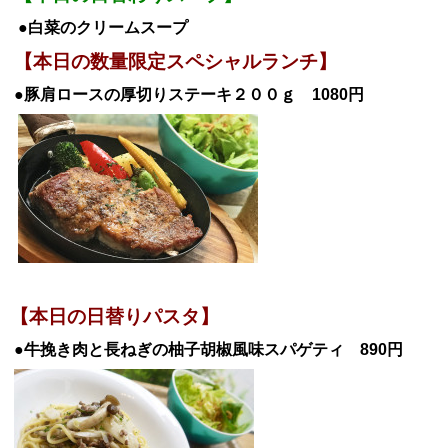
●白菜のクリームスープ
【本日の数量限定スペシャルランチ】
●豚肩ロースの厚切りステーキ２００ｇ 1080
円
【本日の日替
りパスタ】
●牛挽き肉と長ねぎの柚子胡椒風味スパゲティ 890円