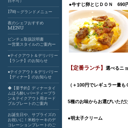
日不可）
●牛すじ卵とじＤ
ＯＮ 690
17時～グランドメニュー
夜のシェフおすすめ
MENU
ビンチェ取扱説明書
ー営業スタイルのご案内ー
●テイクアウト＆デリバリー
【ランチ】のお知らせ
【定番ランチ】
選べるニョ
●テイクアウト＆デリバリー
【ディナー】のお知らせ
（＋100円でレギュラー量も
◆【要予約】ディナータイ
ムほろ酔いパーティープラ
ン＆テイクアウト用オード
5種のお味からお選びいただ
ブルプレートのご案内
お誕生日や、サプライズの
●明太子クリーム
お祝いに！米粉ケーキのデ
コレーションプレートのご