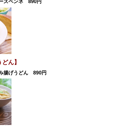
ーズペンネ 890円
うどん】
み揚げうどん 890円
】