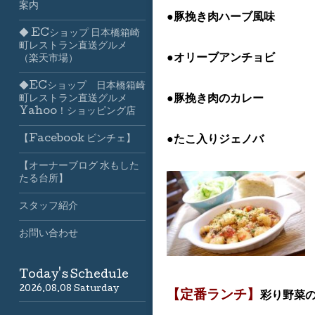
案内
●豚挽き肉ハーブ風味
◆ ECショップ 日本橋箱崎
町レストラン直送グルメ
●オリーブアンチョビ
（楽天市場）
◆ECショップ 日本橋箱崎
●豚挽き肉のカレー
町レストラン直送グルメ
Yahoo！ショッピング店
●たこ入りジェノバ
【Facebook ビンチェ】
【オーナーブログ 水もした
たる台所】
スタッフ紹介
お問い合わせ
Today's Schedule
2026.08.08 Saturday
【定番ランチ】
彩り野菜の