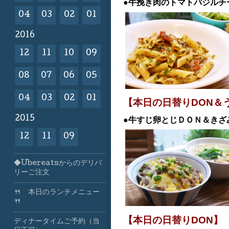
●牛挽き肉のトマトバジルチ
04
03
02
01
2016
12
11
10
09
08
07
06
05
04
03
02
01
【
本日の日替りDON＆
2015
●牛すじ卵とじ
ＤＯＮ＆きざ
12
11
09
◆Ubereatsからのデリバ
リーご注文
🍴 本日のランチメニュー
🍴
【本日の日替りDON
ディナータイムご予約（当