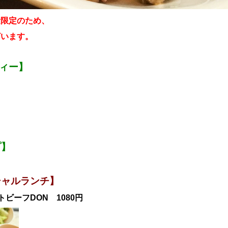
量限定のため、
ざいます。
ティー】
プ】
シャルランチ】
ビーフDON 1080
円