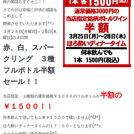
桜の開花もすぐそこ！！
さて今日は皆様に日頃の感謝を
こめまして
開催させていただきます(^^♪
３月２５日(月曜日)～２8日(木
曜日)の４日間
赤、白、スパー
クリング ３種
フルボトル半額
セール！！
半額の
当店指定、３種類の通常価格￥３０００のフルボトルが
￥１５００！！
何本飲んで頂いても１本￥１５００で構いません(^O^)
ほろ酔いディナータイムの１７：００～となります(^^♪