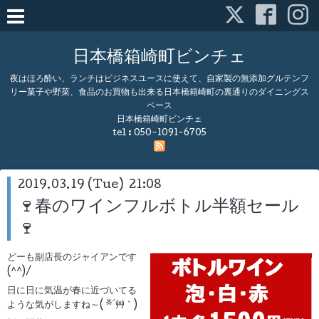
日本橋箱崎町ビンチェ
夜はほろ酔い、ランチはビジネスユースに使えて、自家製の無添加グルテンフ
リー菓子や野菜、食品のお買物も出来る日本橋箱崎町の裏通りのダイニングス
ペース
日本橋箱崎町ビンチェ
tel :
050-1091-6705
2019.03.19 (Tue) 21:08
🍷春のワインフルボトル半額セール
🍷
どーも副店長のジャイアンです
(^^)/
日に日に気温が春に近づいてる
ような気がしますね～( *´艸｀)