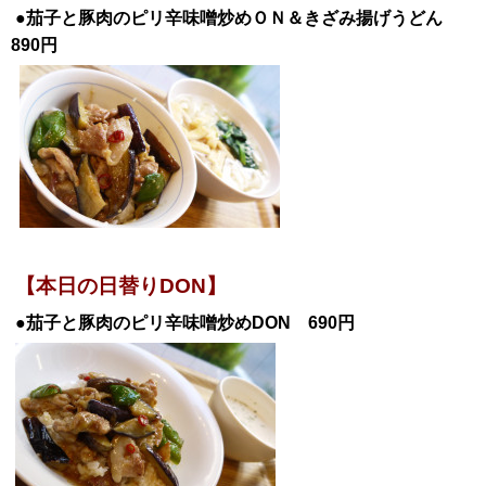
●茄子と豚肉のピリ辛味噌炒めＯＮ＆きざみ揚げうどん
890円
【本日の日替りDON】
●茄子と豚肉のピリ辛味噌炒め
DON
690円