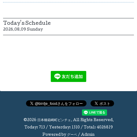
Today's Schedule
2026.08.09 Sunday
©2026
日本橋箱崎町ビンチェ
. All Rights Reserved.
Today:
713
/ Yesterday:
1310
/ Total:
4026819
Powered by
グーペ
/
Admin