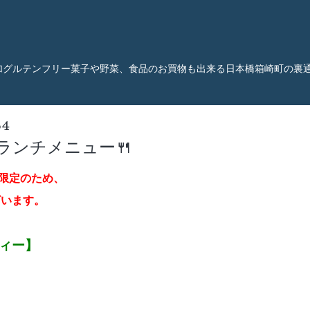
加グルテンフリー菓子や野菜、食品のお買物も出来る日本橋箱崎町の裏
54
）ランチメニュー🍴
限定のため、
ざいます。
ティー】