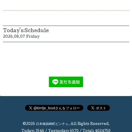
Today's Schedule
2026.08.07 Friday
©2026
日本橋箱崎町ビンチェ
. All Rights Reserved.
Today:
3546
/ Yesterday:
6570
/ Total:
4024750