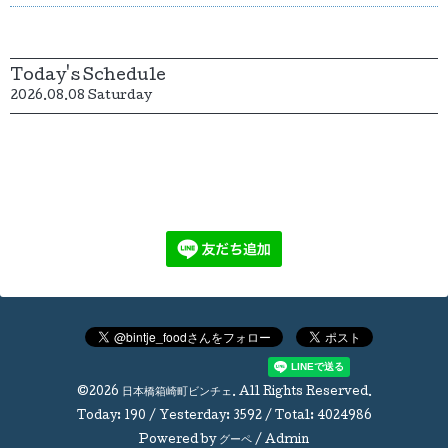
Today's Schedule
2026.08.08 Saturday
©2026
日本橋箱崎町ビンチェ
. All Rights Reserved.
Today:
190
/ Yesterday:
3592
/ Total:
4024986
Powered by
グーペ
/
Admin