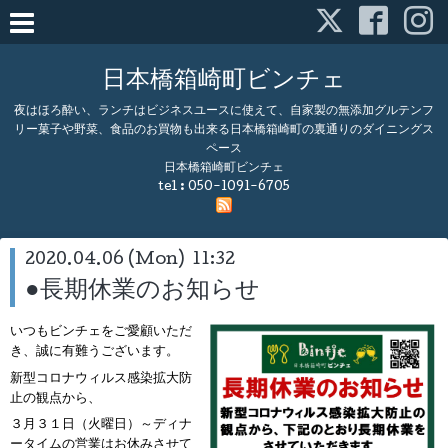
日本橋箱崎町ビンチェ
夜はほろ酔い、ランチはビジネスユースに使えて、自家製の無添加グルテンフ
リー菓子や野菜、食品のお買物も出来る日本橋箱崎町の裏通りのダイニングス
ペース
日本橋箱崎町ビンチェ
tel :
050-1091-6705
2020.04.06 (Mon) 11:32
●長期休業のお知らせ
いつもビンチェをご愛顧いただ
き、誠に有難うございます。
新型コロナウィルス感染拡大防
止の観点から、
３月３１日（火曜日）～ディナ
ータイムの営業はお休みさせて