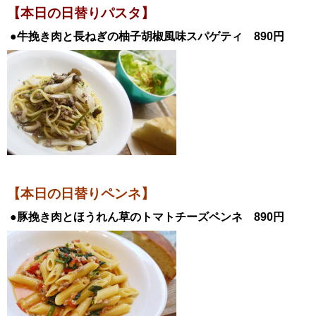
【本日の日替
りパスタ】
●牛挽き肉と長ねぎの柚子胡椒風味スパゲティ
890円
【本日の日替りペンネ】
●豚挽き肉とほうれん草のトマトチーズペンネ 890
円