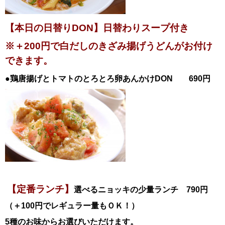
【本日の日替りDON】日替わりスープ付き
※＋200円で白だしのきざみ揚げうどんがお付け
できます。
●鶏唐揚げとトマトのとろとろ卵あんかけ
DON
690円
【定番ランチ】
選べるニョッキの少量ランチ 790円
（＋100円でレギュラー量もＯＫ！）
5種のお味からお選びいただけます。