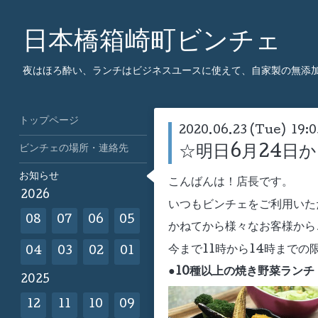
日本橋箱崎町ビンチェ
夜はほろ酔い、ランチはビジネスユースに使えて、自家製の無添
トップページ
2020.06.23 (Tue) 19:0
ビンチェの場所・連絡先
☆明日6月24日
お知らせ
こんばんは！店長です。
2026
いつもビンチェをご利用いた
08
07
06
05
かねてから様々なお客様から
今まで11時から14時までの
04
03
02
01
●10種以上の焼き野菜ラン
2025
12
11
10
09