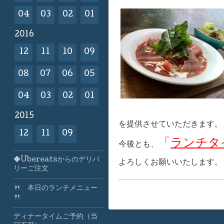
04
03
02
01
2016
12
11
10
09
08
07
06
05
04
03
02
01
2015
を提供させていただきます。
12
11
09
「
ランチタ
今後とも、
◆Ubereatsからのデリバ
よろしくお願いいたします。
リーご注文
🍴 本日のランチメニュー
🍴
ディナータイムご予約（当