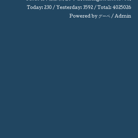
Today:
230
/ Yesterday:
3592
/ Total:
4025026
Powered by
グーペ
/
Admin