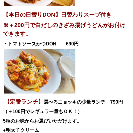
【本日の日替りDON】日替わりスープ付き
※＋200円で白だしのきざみ揚げうどんがお付け
できます。
・トマトソースかつ
DON
690円
【定番ランチ】
選べるニョッキの少量ランチ 790円
（＋100円でレギュラー量もＯＫ！）
5種のお味からお選びいただけます。
●明太子クリーム