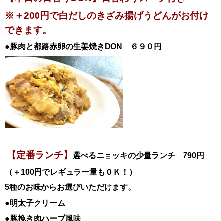
※＋200円で白だしのきざみ揚げうどんがお付け
できます。
●豚肉と都路赤卵の生姜焼き
DON ６９０円
【定番ランチ】
選べるニョッキの少量ランチ 790円
（＋100円でレギュラー量もＯＫ！）
5種のお味からお選びいただけます。
●明太子クリーム
●豚挽き肉ハーブ風味