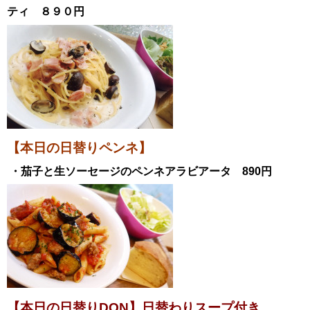
ティ
８９０円
【本日の日替りペンネ】
・茄子と生ソーセージのペンネアラビアータ
890円
【本日の日替りDON】日替わりスープ付き