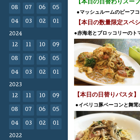
【本日の日替わりスー
08
07
06
05
●マッシュルームのビーフ
04
03
02
01
【本日の数量限定スペ
●赤海老とブロッコリーのト
2024
12
11
10
09
08
07
06
05
04
03
02
01
2023
【本日の日替
りパスタ】
12
11
10
09
●イベリコ豚ベーコンと舞茸
08
07
06
05
04
03
02
01
2022