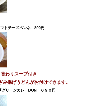
】
トマトチーズ
ペンネ
890円
日替わりスープ付き
きざみ揚げうどんがお付けできます。
草グリーンカレー
DON ６９０円