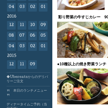
04
03
02
01
2016
彩り野菜の牛すじカレー 9
12
11
10
09
08
07
06
05
04
03
02
01
2015
●10種以上の焼き野菜ランチ
12
11
09
◆Ubereatsからのデリバ
リーご注文
🍴 本日のランチメニュー
🍴
ディナータイムご予約（当