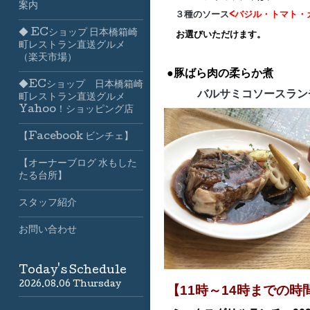
案内
３種のソース
<バジル・トマト・
◆ ECショップ 日本橋箱崎
お選びいただけます。
町レストラン直送グルメ
（楽天市場）
●豚ばら肉の柔らか煮
◆ECショップ 日本橋箱崎
バルサミコソースランチ
町レストラン直送グルメ
Yahoo！ショッピング店
【Facebook ビンチェ】
【オーナーブログ 水もした
たる台所】
スタッフ紹介
お問い合わせ
Today's Schedule
2026.08.06 Thursday
【11時～14時までの