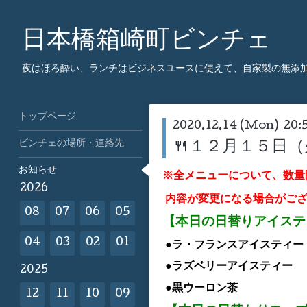
日本橋箱崎町ビンチェ
夜はほろ酔い、ランチはビジネスユースに使えて、自家製の無添
トップページ
2020.12.14 (Mon) 20:
ビンチェの場所・連絡先
🍴１２月１５日
お知らせ
※全メニューについて、数量
2026
内容が変更になる場合がご
08
07
06
05
【本日の日替りアイス
04
03
02
01
●ラ・フランス
アイスティー
●ラズベリー
アイスティー
2025
●黒ウーロン茶
12
11
10
09