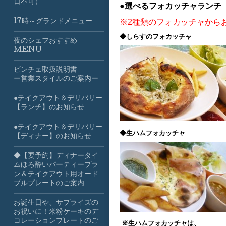
日不可）
●選べるフォカッチャランチ 
※2種類のフォカッチャから
17時～グランドメニュー
◆しらすのフォカッチャ
夜のシェフおすすめ
MENU
ビンチェ取扱説明書
ー営業スタイルのご案内ー
●テイクアウト＆デリバリー
【ランチ】のお知らせ
●テイクアウト＆デリバリー
◆生ハムフォカッチャ
【ディナー】のお知らせ
◆【要予約】ディナータイ
ムほろ酔いパーティープラ
ン＆テイクアウト用オード
ブルプレートのご案内
お誕生日や、サプライズの
お祝いに！米粉ケーキのデ
コレーションプレートのご
※生ハムフォカッチャは、