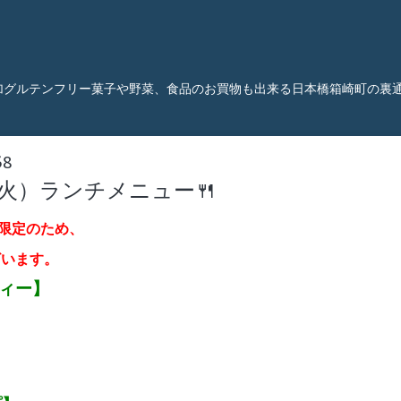
加グルテンフリー菓子や野菜、食品のお買物も出来る日本橋箱崎町の裏
58
（火）ランチメニュー🍴
限定のため、
ざいます。
ティー】