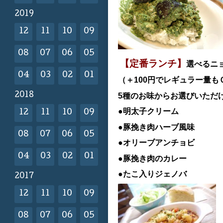
2019
12
11
10
09
08
07
06
05
【定番ランチ】
選べるニ
04
03
02
01
（＋100円でレギュラー量も
2018
5種のお味からお選びいただ
●明太子クリーム
12
11
10
09
●豚挽き肉ハーブ風味
08
07
06
05
●オリーブアンチョビ
04
03
02
01
●豚挽き肉のカレー
●たこ入りジェノバ
2017
12
11
10
09
08
07
06
05