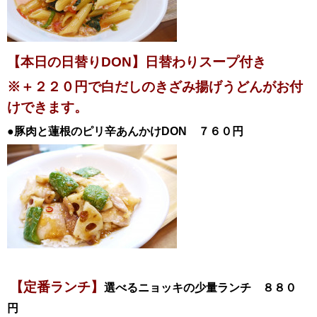
【本日の日替りDON】日替わりスープ付き
※＋２２０円で白だしのきざみ揚げうどんがお付
けできます。
●豚肉と蓮根のピリ辛あんかけ
DON ７６０円
【定番ランチ】
選べるニョッキの少量ランチ ８８０
円