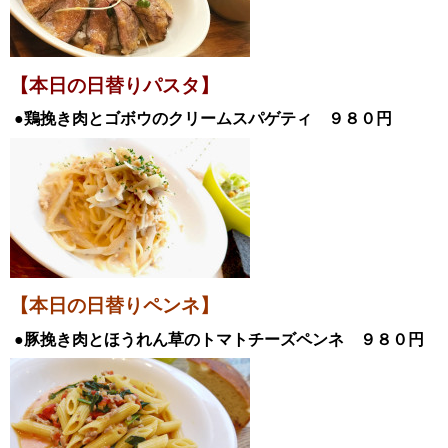
【本日の日替
りパスタ】
●鶏挽き肉とゴボウのクリームスパゲティ
９８０円
【本日の日替りペンネ】
●豚挽き肉とほうれん草のトマトチーズペンネ
９８０
円