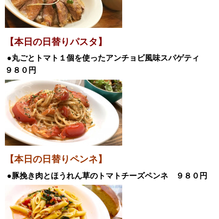
【本日の日替
りパスタ】
●丸ごとトマト１個を使ったアンチョビ風味
スパゲティ
９８０円
【本日の日替りペンネ】
●豚挽き肉とほうれん草のトマトチーズペンネ
９８０
円