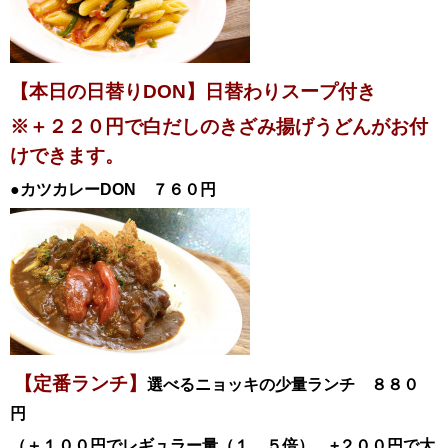
【本日の日替りDON】日替わりスープ付き
※＋２２０円で白だしのきざみ揚げうどんがお付
けできます。
●カツカレー
DON ７６０円
【定番ランチ】
選べるニョッキの少量ランチ ８８０
円
（＋１００円でレギュラー量（１．５倍）、+２００円で大