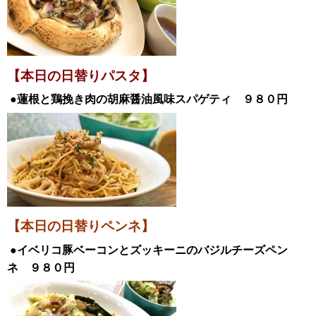
【本日の日替
りパスタ】
●蓮根と鶏挽き肉の胡麻醤油風味スパゲティ
９８０円
【本日の日替りペンネ】
●イベリコ豚ベーコンとズッキーニのバジルチーズペン
ネ
９８０
円