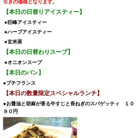
引き
の価格となります。
【本日の日替りアイスティー】
●巨峰ア
イスティー
●ハーブアイス
ティー
●玄米茶
【本日の日替わりスープ】
●オニオンスープ
【本日のパン】
●プチフランス
【本日の数量限定スペシャルランチ】
●お醤油と胡麻が香る牛すじと長ねぎのスパゲッティ
１０
９０円