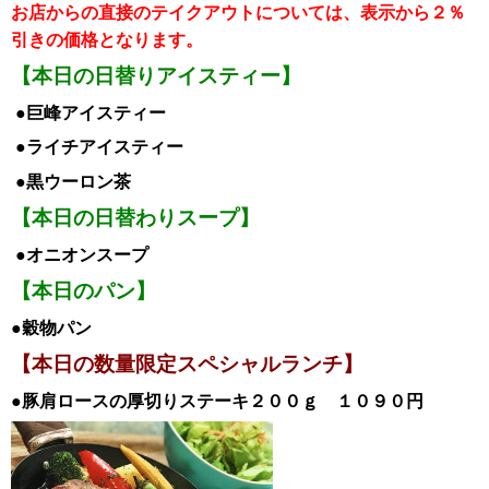
お店からの直接のテイクアウトについては、表示から２％
引き
の価格となります。
【本日の日替りアイスティー】
●巨峰ア
イスティー
●ライチ
アイス
ティー
●黒ウーロン茶
【本日の日替わりスープ】
●オニオンスープ
【本日のパン】
●穀物パン
【本日の数量限定スペシャルランチ】
●豚肩ロースの厚切りステーキ２００ｇ
１０９０円