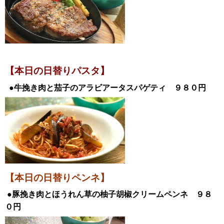
【本日の日替
りパスタ】
●牛挽き肉と茄子のアラビアータスパゲティ
９８０
円
【本日の日替りペンネ】
●豚挽き肉とほうれん草の柚子胡椒クリームペンネ
９８
０
円