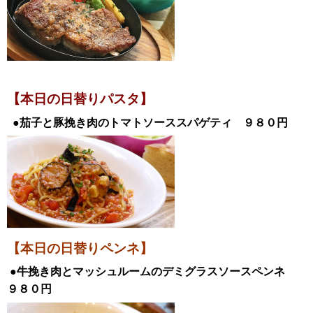
【本日の日替
りパスタ】
●茄子と豚挽き肉のトマトソーススパゲティ
９８０
円
【本日の日替りペンネ】
●牛挽き肉とマッシュルームのデミグラスソースペンネ
９８０
円