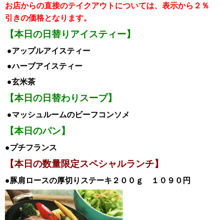
お店からの直接のテイクアウトについては、表示から２％
引き
の価格となります。
【本日の日替りアイスティー】
●アップルア
イスティー
●ハーブ
アイス
ティー
●玄米茶
【本日の日替わりスープ】
●マッシュルームのビーフコンソメ
【本日のパン】
●プチフランス
【本日の数量限定スペシャルランチ】
●豚肩ロースの厚切りステーキ２００ｇ
１０９０円