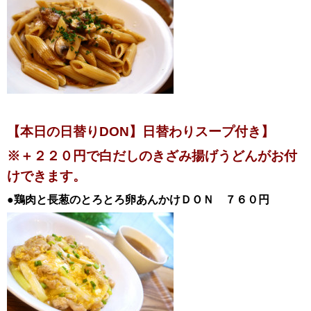
【本日の日替りDON】日替わりスープ付き
】
※＋２２０円で白だしのきざみ揚げうどんがお付
けできます。
●鶏肉と長葱のとろとろ卵あんかけ
ＤＯＮ
７６０円