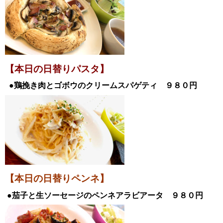
【本日の日替
りパスタ】
●鶏挽き肉とゴボウのクリームスパゲティ
９８０
円
【本日の日替りペンネ】
●茄子と生ソーセージのペンネアラビアータ
９８０
円