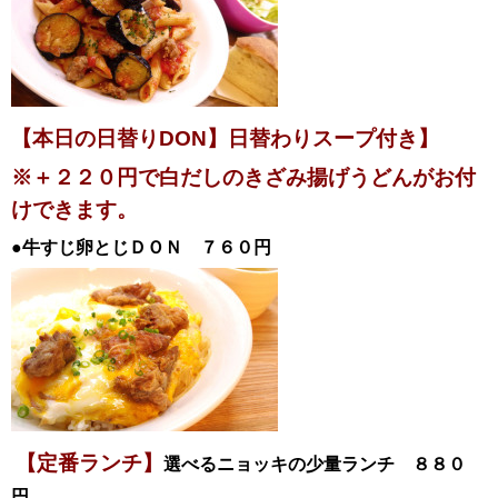
【本日の日替りDON】日替わりスープ付き
】
※＋２２０円で白だしのきざみ揚げうどんがお付
けできます。
●牛すじ卵とじＤＯＮ
７６０円
【定番ランチ】
選べるニョッキの少量ランチ ８８０
円