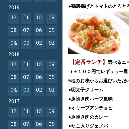
●鶏唐揚げとトマトのとろと
2019
12
11
10
09
08
07
06
05
04
03
02
01
2018
【定番ランチ】
選べるニ
12
11
10
09
（＋１００円でレギュラー量
08
07
06
05
5種のお味からお選びいただ
●明太子クリーム
04
03
02
01
●豚挽き肉ハーブ風味
2017
●オリーブアンチョビ
12
11
10
09
●豚挽き肉のカレー
08
07
06
05
●たこ入りジェノバ