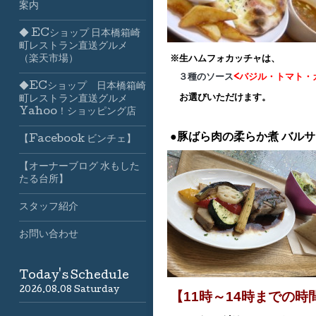
案内
◆ ECショップ 日本橋箱崎
町レストラン直送グルメ
※生ハムフォカッチャは、
（楽天市場）
３種のソース
<バジル・トマト・
◆ECショップ 日本橋箱崎
お選びいただけます。
町レストラン直送グルメ
Yahoo！ショッピング店
●豚ばら肉の柔らか煮
バルサ
【Facebook ビンチェ】
【オーナーブログ 水もした
たる台所】
スタッフ紹介
お問い合わせ
Today's Schedule
2026.08.08 Saturday
【11時～14時までの