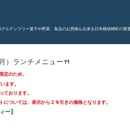
加グルテンフリー菓子や野菜、食品のお買物も出来る日本橋箱崎町の裏
（月）ランチメニュー🍴
限定のため、
ざいます。
っております。
トについては、表示から２％引き
の価格となります。
ティー】