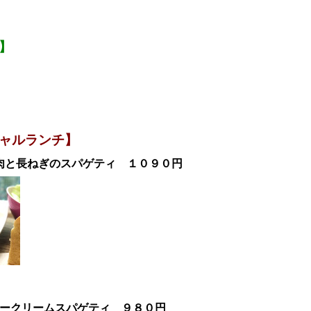
】
ャルランチ】
肉と長ねぎのスパゲティ
１０９０円
レークリームスパゲティ
９８０
円