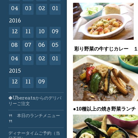
04
03
02
01
2016
12
11
10
09
08
07
06
05
彩り野菜の牛すじカレー 
04
03
02
01
2015
12
11
09
◆Ubereatsからのデリバ
リーご注文
●10種以上の焼き野菜ラン
🍴 本日のランチメニュー
🍴
ディナータイムご予約（当