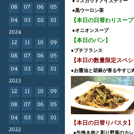
●マスカット
アイス
ティー
08
07
06
05
●黒ウーロン茶
【本日の日替わりスープ
04
03
02
01
●オニオンスープ
2024
【本日のパン】
12
11
10
09
●プチフランス
08
07
06
05
【本日の数量限定スペシ
04
03
02
01
●お醤油と胡麻が香る牛すじ
2023
12
11
10
09
08
07
06
05
04
03
02
01
【本日の日替
りパスタ】
2022
●牛挽き肉と彩り野菜のカ