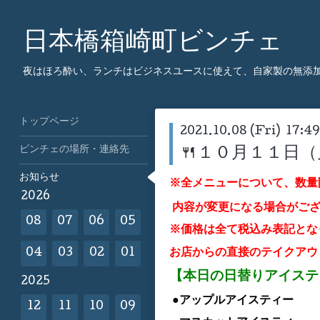
日本橋箱崎町ビンチェ
夜はほろ酔い、ランチはビジネスユースに使えて、自家製の無添
トップページ
2021.10.08 (Fri) 17:49
ビンチェの場所・連絡先
🍴１０月１１日
お知らせ
※全メニューについて、数量
2026
内容が変更になる場合がご
08
07
06
05
※価格は全て税込み表記とな
お店からの直接のテイクアウ
04
03
02
01
【本日の日替りアイス
2025
●アップルア
イスティー
12
11
10
09