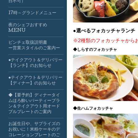
日不可）
17時～グランドメニュー
夜のシェフおすすめ
●選べるフォカッチャランチ
MENU
※2種類のフォカッチャから
ビンチェ取扱説明書
ー営業スタイルのご案内ー
◆しらすのフォカッチャ
●テイクアウト＆デリバリー
【ランチ】のお知らせ
●テイクアウト＆デリバリー
【ディナー】のお知らせ
◆【要予約】ディナータイ
ムほろ酔いパーティープラ
ン＆テイクアウト用オード
◆生ハムフォカッチャ
ブルプレートのご案内
お誕生日や、サプライズの
お祝いに！米粉ケーキのデ
コレーションプレートのご