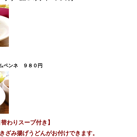
】
ムペンネ
９８０
円
日替わりスープ付き
】
のきざみ揚げうどんがお付けできます。