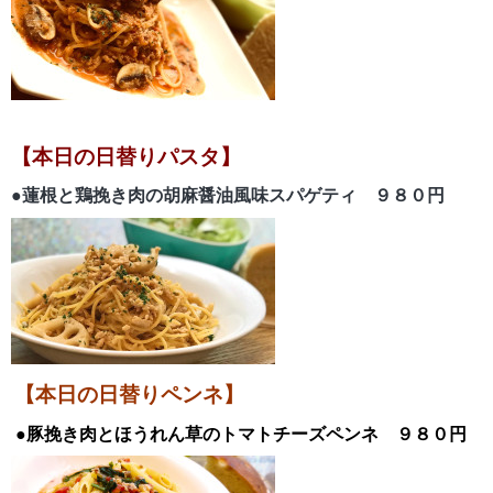
【本日の日替
りパスタ】
●蓮根と鶏挽き肉の胡麻醤油風味スパゲティ
９８０円
【本日の日替りペンネ】
●豚挽き肉とほうれん草のトマトチーズ
ペンネ
９８０円