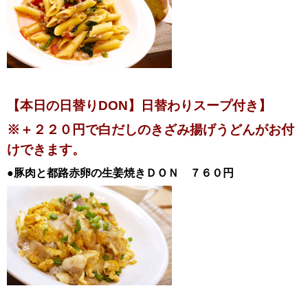
【本日の日替りDON】日替わりスープ付き
】
※＋２２０円で白だしのきざみ揚げうどんがお付
けできます。
●豚肉と都路赤卵の生姜焼きＤＯＮ
７６０円