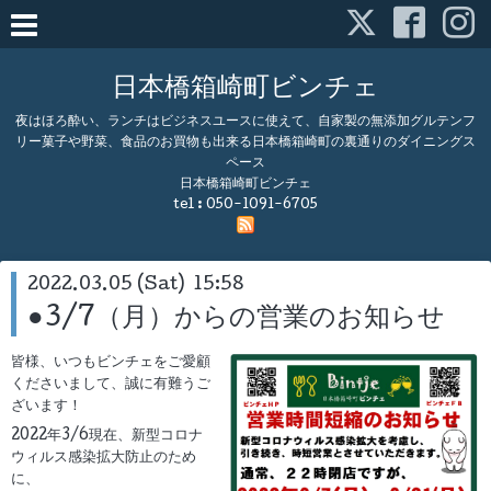
日本橋箱崎町ビンチェ
夜はほろ酔い、ランチはビジネスユースに使えて、自家製の無添加グルテンフ
リー菓子や野菜、食品のお買物も出来る日本橋箱崎町の裏通りのダイニングス
ペース
日本橋箱崎町ビンチェ
tel :
050-1091-6705
2022.03.05 (Sat) 15:58
●3/7（月）からの営業のお知らせ
皆様、いつもビンチェをご愛顧
くださいまして、誠に有難うご
ざいます！
2022年3/6現在、新型コロナ
ウィルス感染拡大防止のため
に、