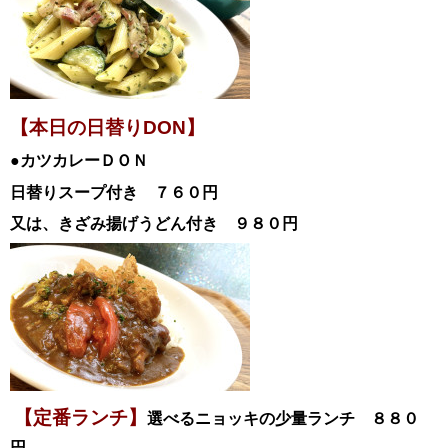
【本日の日替りDON】
●カツカレーＤＯＮ
日替
りスープ付き ７６０円
又は、きざみ揚げうどん付き ９８０円
【定番ランチ】
選べるニョッキの少量ランチ ８８０
円