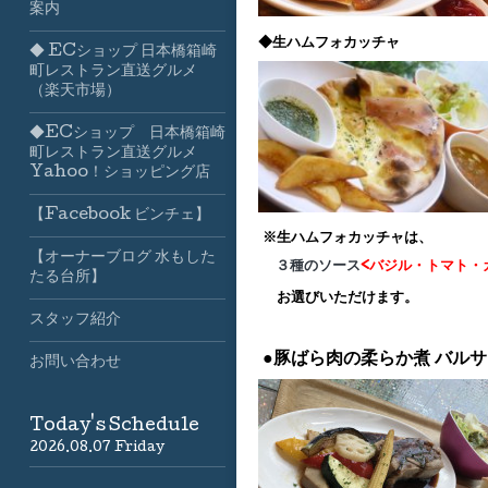
案内
◆生ハムフォカッチャ
◆ ECショップ 日本橋箱崎
町レストラン直送グルメ
（楽天市場）
◆ECショップ 日本橋箱崎
町レストラン直送グルメ
Yahoo！ショッピング店
【Facebook ビンチェ】
※生ハムフォカッチャは、
【オーナーブログ 水もした
３種のソース
<バジル・トマト・
たる台所】
お選びいただけます。
スタッフ紹介
●豚ばら肉の柔らか煮
バルサ
お問い合わせ
Today's Schedule
2026.08.07 Friday