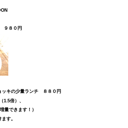
DON
円
 ９８０円
ョッキの少量ランチ ８８０円
1.5倍）、
に増量できます！）
けます。