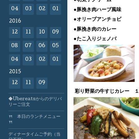
04
03
02
01
●豚挽き肉ハーブ風味
●オリーブアンチョビ
2016
●豚挽き肉のカレー
12
11
10
09
●たこ入りジェノバ
08
07
06
05
04
03
02
01
2015
12
11
09
彩り野菜の牛すじカレー 
◆Ubereatsからのデリバ
リーご注文
🍴 本日のランチメニュー
🍴
ディナータイムご予約（当