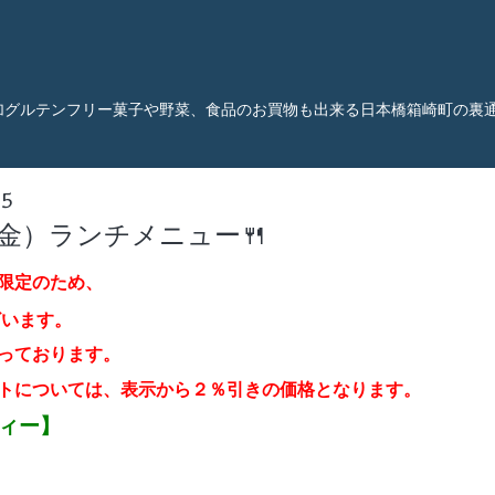
加グルテンフリー菓子や野菜、食品のお買物も出来る日本橋箱崎町の裏
55
（金）ランチメニュー🍴
限定のため、
ざいます。
っております。
トについては、表示から２％引き
の価格となります。
ティー】