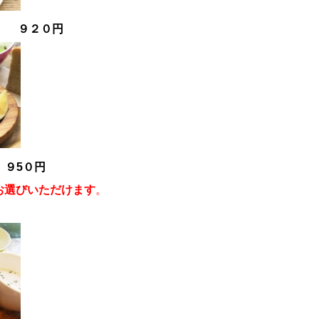
チ ９２０円
 ９5０円
お選びいただけます
。