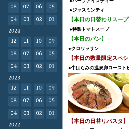
●ハーブ
アイスティー
08
07
06
05
●ジャスミンティ
【本日の日替わりスープ
04
03
02
01
●特製トマトスープ
2024
【本日のパン】
12
11
10
09
●クロワッサン
08
07
06
05
【本日の数量限定スペシ
04
03
02
01
●牛はらみの温泉卵ロース
2023
12
11
10
09
08
07
06
05
04
03
02
01
【本日の日替
りパスタ】
2022