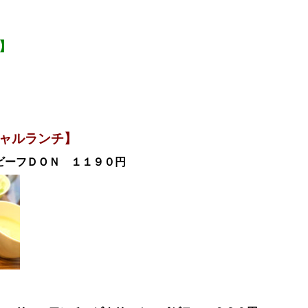
】
ャルランチ
】
トビーフＤＯＮ
１１９
０円