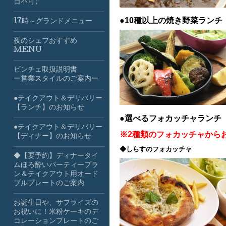
日不可）
●10種以上の焼き野菜ラン
17時～グランドメニュー
夜のシェフおすすめ
MENU
ビンチェ取扱説明書
ー営業スタイルのご案内ー
●テイクアウト＆デリバリー
【ランチ】のお知らせ
●選べるフォカッチャランチ
●テイクアウト＆デリバリー
※2種類のフォカッチャから
【ディナー】のお知らせ
◆しらすのフォカッチャ
◆【要予約】ディナータイ
ムほろ酔いパーティープラ
ン＆テイクアウト用オード
ブルプレートのご案内
お誕生日や、サプライズの
お祝いに！米粉ケーキのデ
コレーションプレートのご