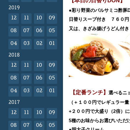
【本日の日替りDON】
2019
●彩り野菜のバルサミコ酢豚
12
11
10
09
日替
りスープ付き ７６０
又は、きざみ揚げうどん付き
08
07
06
05
04
03
02
01
2018
12
11
10
09
08
07
06
05
04
03
02
01
【定番ランチ】
選べるニ
（＋１００円でレギュラー量（
2017
+２００円で大盛り（2倍）
12
11
10
09
5種のお味からお選びいただ
08
07
06
05
●明太子クリーム