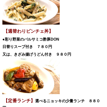
【週替わりビンチェ丼】
●彩り野菜のバルサミコ酢豚
DON
日替
りスープ付き ７８０円
又は、きざみ揚げうどん付き ９８０円
【定番ランチ】
選べるニョッキの少量ランチ ８８０