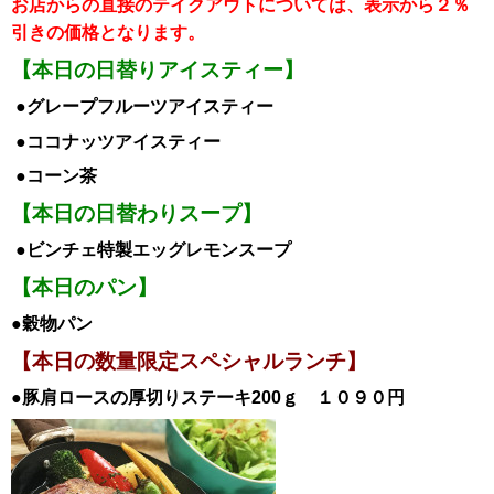
お店からの直接のテイクアウトについては、表示から２％
引き
の価格となります。
【本日の日替りアイスティー】
●グレープフルーツアイスティー
●ココナッツ
アイスティー
●コーン茶
【本日の日替わりスープ】
●ビンチェ特製エッグレモンスープ
【本日のパン】
●穀物パン
【本日の数量限定スペシャルランチ
】
●豚肩ロースの厚切りステーキ200ｇ １０９０
円