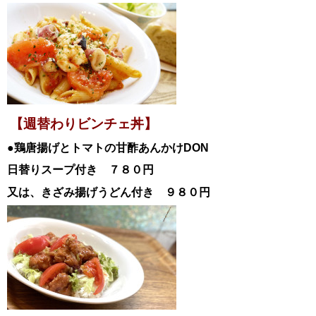
【週替わりビンチェ丼】
●鶏唐揚げとトマトの甘酢あんかけ
DON
日替
りスープ付き ７８０円
又は、きざみ揚げうどん付き ９８０円