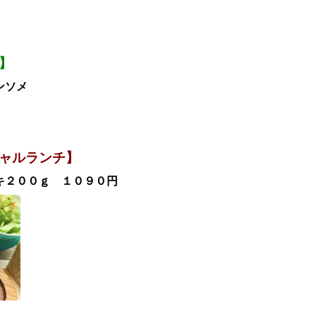
】
ンソメ
ャルランチ
】
キ２００ｇ １０９０
円