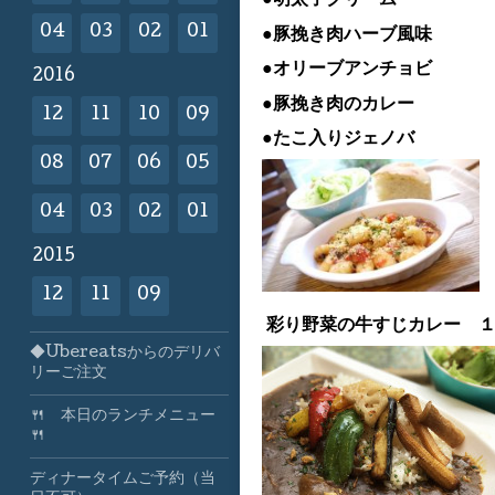
04
03
02
01
●豚挽き肉ハーブ風味
●オリーブアンチョビ
2016
●豚挽き肉のカレー
12
11
10
09
●たこ入りジェノバ
08
07
06
05
04
03
02
01
2015
12
11
09
彩り野菜の牛すじカレー 
◆Ubereatsからのデリバ
リーご注文
🍴 本日のランチメニュー
🍴
ディナータイムご予約（当