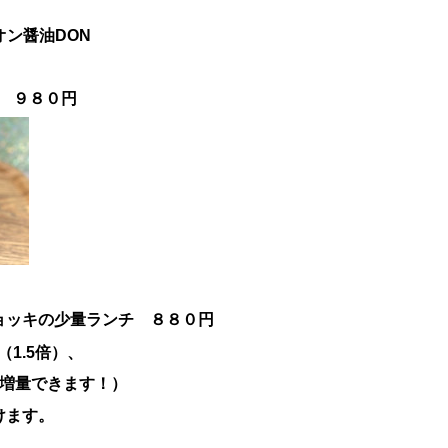
】
オン醤油
DON
円
 ９８０円
ョッキの少量ランチ ８８０円
1.5倍）、
に増量できます！）
けます。