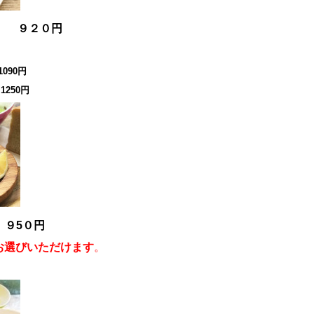
チ ９２０円
90円
250円
 ９5０円
お選びいただけます
。