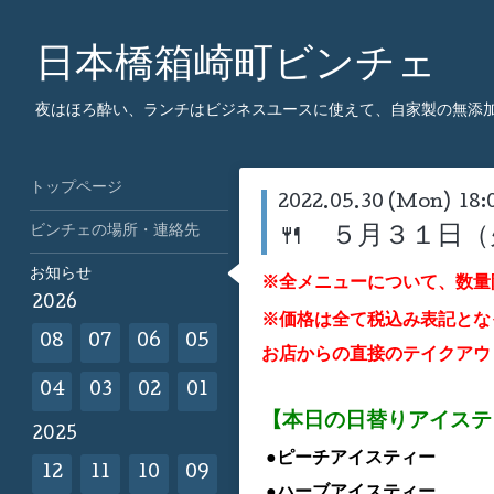
日本橋箱崎町ビンチェ
夜はほろ酔い、ランチはビジネスユースに使えて、自家製の無添
トップページ
2022.05.30 (Mon) 18:
ビンチェの場所・連絡先
🍴 ５月３１日
お知らせ
※全メニューについて、数量
2026
※価格は全て税込み表記とな
08
07
06
05
お店からの直接のテイクアウ
04
03
02
01
【本日の日替りアイス
2025
●ピーチアイスティー
12
11
10
09
●ハーブ
アイスティー