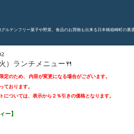
加グルテンフリー菓子や野菜、食品のお買物も出来る日本橋箱崎町の裏
02
（火）ランチメニュー🍴
限定のため、
内容が変更になる場合がございます。
っております。
トについては、表示から２％引き
の価格となります。
ティー】