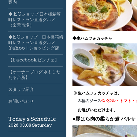
案内
◆ ECショップ 日本橋箱崎
町レストラン直送グルメ
（楽天市場）
◆ECショップ 日本橋箱崎
◆生ハムフォカッチャ
町レストラン直送グルメ
Yahoo！ショッピング店
【Facebook ビンチェ】
【オーナーブログ 水もした
たる台所】
スタッフ紹介
※生ハムフォカッチャは、
３種のソース
<バジル・トマト・
お問い合わせ
お選びいただけます。
●豚ばら肉の柔らか煮
バルサ
Today's Schedule
2026.08.08 Saturday