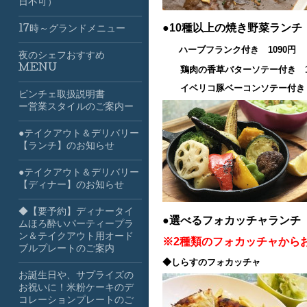
日不可）
●10種以上の焼き野菜ラン
17時～グランドメニュー
ハーブフランク付き 1090円
夜のシェフおすすめ
MENU
鶏肉の香草バターソテー付き 10
イベリコ豚ベーコンソテー付き 1
ビンチェ取扱説明書
ー営業スタイルのご案内ー
●テイクアウト＆デリバリー
【ランチ】のお知らせ
●テイクアウト＆デリバリー
【ディナー】のお知らせ
◆【要予約】ディナータイ
●選べるフォカッチャランチ
ムほろ酔いパーティープラ
ン＆テイクアウト用オード
※2種類のフォカッチャから
ブルプレートのご案内
◆しらすのフォカッチャ
お誕生日や、サプライズの
お祝いに！米粉ケーキのデ
コレーションプレートのご