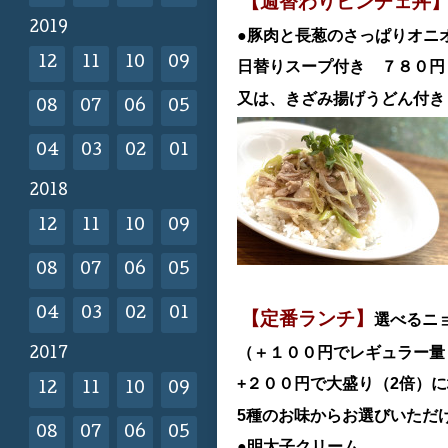
【週替わりビンチェ丼
2019
●豚肉と長葱のさっぱりオニ
12
11
10
09
日替
りスープ付き ７８０
又は、きざみ揚げうどん付き
08
07
06
05
04
03
02
01
2018
12
11
10
09
08
07
06
05
04
03
02
01
【定番ランチ】
選べるニ
（＋１００円でレギュラー量（
2017
+２００円で大盛り（2倍）
12
11
10
09
5種のお味からお選びいただ
08
07
06
05
●明太子クリーム