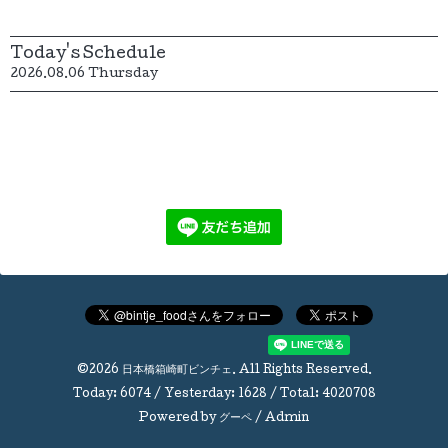
Today's Schedule
2026.08.06 Thursday
©2026
日本橋箱崎町ビンチェ
. All Rights Reserved.
Today:
6074
/ Yesterday:
1628
/ Total:
4020708
Powered by
グーペ
/
Admin