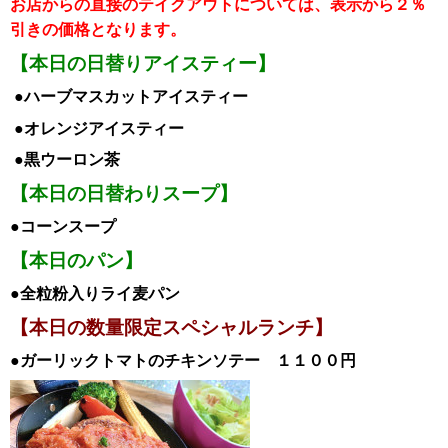
お店からの直接のテイクアウトについては、表示から２％
引き
の価格となります。
【本日の日替りアイスティー】
●ハーブマスカットアイスティー
●オレンジ
アイスティー
●黒ウーロン茶
【本日の日替わりスープ】
●コーンスープ
【本日のパン】
●全粒粉入りライ麦パン
【本日の数量限定スペシャル
ランチ
】
●ガーリックトマトのチキンソテー
１１００
円