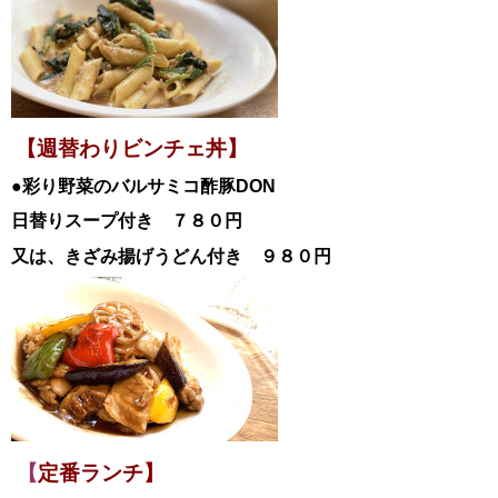
【週替わりビンチェ丼】
●彩り野菜のバルサミコ酢豚
DON
日替
りスープ付き ７８０円
又は、きざみ揚げうどん付き ９８０円
【
定番ランチ】